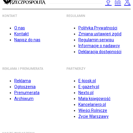
KONTAKT
REGULAMIN
O nas
Polityka Prywatności
Kontakt
Zmiana ustawień zgód
Napisz do nas
Regulamin serwisu
Informacje o nadawcy
Deklaracja dostępności
REKLAMA I PRENUMERATA
PARTNERZY
Reklama
E-kiosk.pl
Ogłoszenia
E-gazety.pl
Prenumerata
Nexto.pl
Archiwum
Mała księgowość
Kancelarierp.pl
Wieści Rolnicze
Życie Warszawy