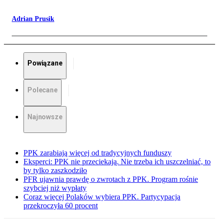
Adrian Prusik
Powiązane
Polecane
Najnowsze
PPK zarabiają więcej od tradycyjnych funduszy
Eksperci: PPK nie przeciekają. Nie trzeba ich uszczelniać, to
by tylko zaszkodziło
PFR ujawnia prawdę o zwrotach z PPK. Program rośnie
szybciej niż wypłaty
Coraz więcej Polaków wybiera PPK. Partycypacja
przekroczyła 60 procent