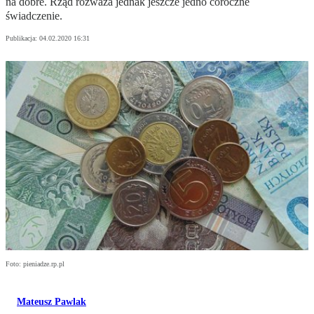
na dobre. Rząd rozważa jednak jeszcze jedno coroczne
świadczenie.
Publikacja:
04.02.2020 16:31
Foto: pieniadze.rp.pl
Mateusz Pawlak