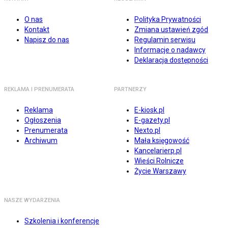
O nas
Polityka Prywatności
Kontakt
Zmiana ustawień zgód
Napisz do nas
Regulamin serwisu
Informacje o nadawcy
Deklaracja dostępności
REKLAMA I PRENUMERATA
PARTNERZY
Reklama
E-kiosk.pl
Ogłoszenia
E-gazety.pl
Prenumerata
Nexto.pl
Archiwum
Mała księgowość
Kancelarierp.pl
Wieści Rolnicze
Życie Warszawy
NASZE WYDARZENIA
Szkolenia i konferencje