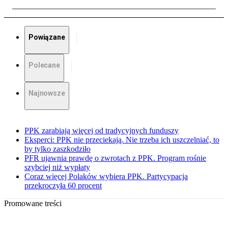
Powiązane
Polecane
Najnowsze
PPK zarabiają więcej od tradycyjnych funduszy
Eksperci: PPK nie przeciekają. Nie trzeba ich uszczelniać, to
by tylko zaszkodziło
PFR ujawnia prawdę o zwrotach z PPK. Program rośnie
szybciej niż wypłaty
Coraz więcej Polaków wybiera PPK. Partycypacja
przekroczyła 60 procent
Promowane treści