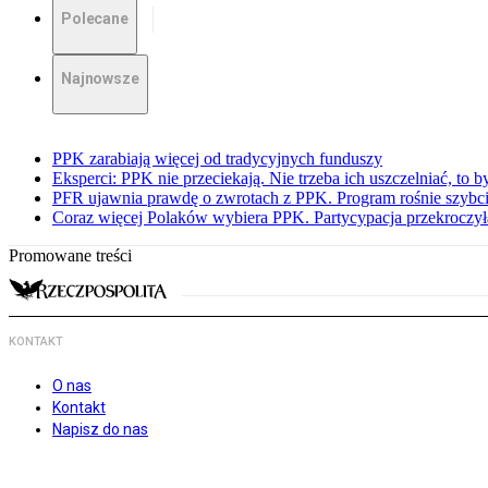
Polecane
Najnowsze
PPK zarabiają więcej od tradycyjnych funduszy
Eksperci: PPK nie przeciekają. Nie trzeba ich uszczelniać, to b
PFR ujawnia prawdę o zwrotach z PPK. Program rośnie szybci
Coraz więcej Polaków wybiera PPK. Partycypacja przekroczył
Promowane treści
KONTAKT
O nas
Kontakt
Napisz do nas