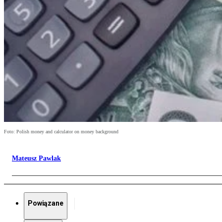
Foto: Polish money and calculator on money background
Mateusz Pawlak
Powiązane