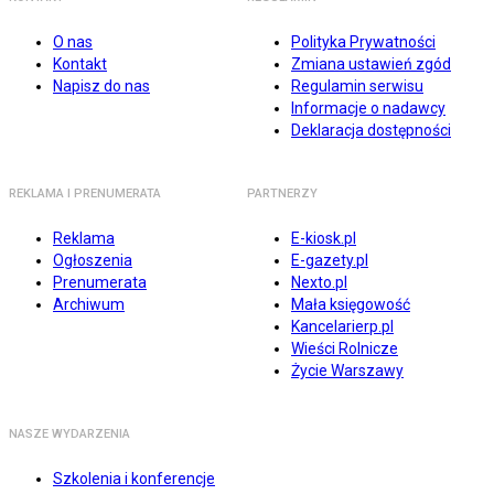
O nas
Polityka Prywatności
Kontakt
Zmiana ustawień zgód
Napisz do nas
Regulamin serwisu
Informacje o nadawcy
Deklaracja dostępności
REKLAMA I PRENUMERATA
PARTNERZY
Reklama
E-kiosk.pl
Ogłoszenia
E-gazety.pl
Prenumerata
Nexto.pl
Archiwum
Mała księgowość
Kancelarierp.pl
Wieści Rolnicze
Życie Warszawy
NASZE WYDARZENIA
Szkolenia i konferencje