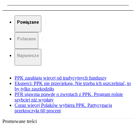
Powiązane
Polecane
Najnowsze
PPK zarabiają więcej od tradycyjnych funduszy
Eksperci: PPK nie przeciekają. Nie trzeba ich uszczelniać, to
by tylko zaszkodziło
PFR ujawnia prawdę o zwrotach z PPK. Program rośnie
szybciej niż wypłaty
Coraz więcej Polaków wybiera PPK. Partycypacja
przekroczyła 60 procent
Promowane treści