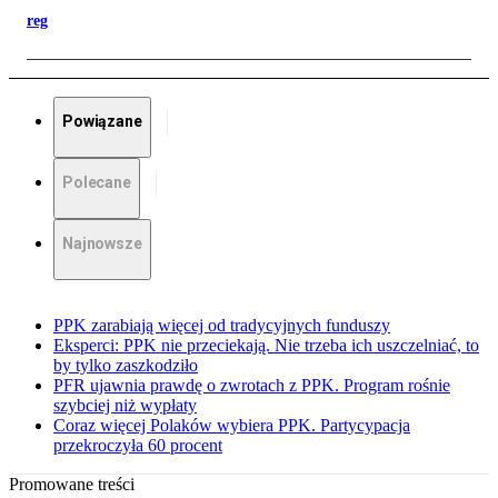
reg
Powiązane
Polecane
Najnowsze
PPK zarabiają więcej od tradycyjnych funduszy
Eksperci: PPK nie przeciekają. Nie trzeba ich uszczelniać, to
by tylko zaszkodziło
PFR ujawnia prawdę o zwrotach z PPK. Program rośnie
szybciej niż wypłaty
Coraz więcej Polaków wybiera PPK. Partycypacja
przekroczyła 60 procent
Promowane treści