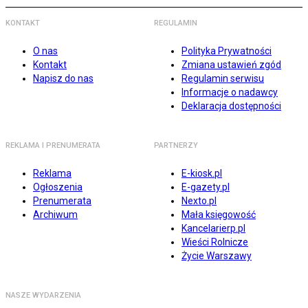
KONTAKT
REGULAMIN
O nas
Polityka Prywatności
Kontakt
Zmiana ustawień zgód
Napisz do nas
Regulamin serwisu
Informacje o nadawcy
Deklaracja dostępności
REKLAMA I PRENUMERATA
PARTNERZY
Reklama
E-kiosk.pl
Ogłoszenia
E-gazety.pl
Prenumerata
Nexto.pl
Archiwum
Mała księgowość
Kancelarierp.pl
Wieści Rolnicze
Życie Warszawy
NASZE WYDARZENIA