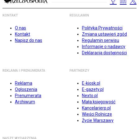
KONTAKT
REGULAMIN
O nas
Polityka Prywatności
Kontakt
Zmiana ustawień zgód
Napisz do nas
Regulamin serwisu
Informacje o nadawcy
Deklaracja dostępności
REKLAMA I PRENUMERATA
PARTNERZY
Reklama
E-kiosk.pl
Ogłoszenia
E-gazety.pl
Prenumerata
Nexto.pl
Archiwum
Mała księgowość
Kancelarierp.pl
Wieści Rolnicze
Życie Warszawy
NASZE WYDARZENIA