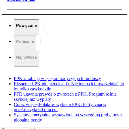
Powiązane
Polecane
Najnowsze
PPK zarabiają więcej od tradycyjnych funduszy
Eksperci: PPK nie przeciekają. Nie trzeba ich uszczelniać, to
by tylko zaszkodziło
PFR ujawnia prawdę o zwrotach z PPK. Program rośnie
szybciej niż wypłaty
Coraz więcej Polaków wybiera PPK. Partycypacja
przekroczyła 60 procent
Systemy emerytalne wystawione na szczególną próbę przez
globalne trendy