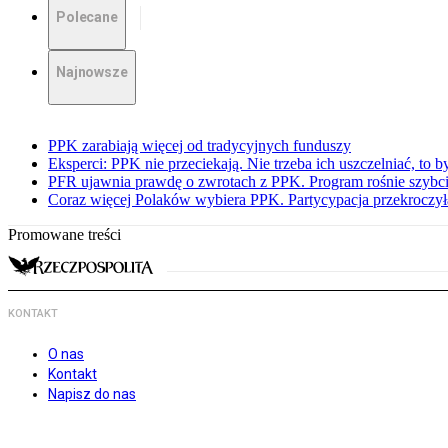
Polecane
Najnowsze
PPK zarabiają więcej od tradycyjnych funduszy
Eksperci: PPK nie przeciekają. Nie trzeba ich uszczelniać, to b
PFR ujawnia prawdę o zwrotach z PPK. Program rośnie szybci
Coraz więcej Polaków wybiera PPK. Partycypacja przekroczył
Promowane treści
KONTAKT
O nas
Kontakt
Napisz do nas