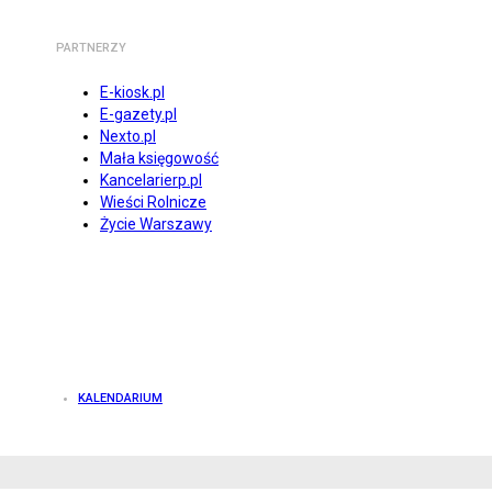
PARTNERZY
E-kiosk.pl
E-gazety.pl
Nexto.pl
Mała księgowość
Kancelarierp.pl
Wieści Rolnicze
Życie Warszawy
KALENDARIUM