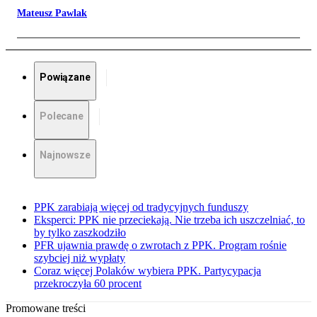
Mateusz Pawlak
Powiązane
Polecane
Najnowsze
PPK zarabiają więcej od tradycyjnych funduszy
Eksperci: PPK nie przeciekają. Nie trzeba ich uszczelniać, to
by tylko zaszkodziło
PFR ujawnia prawdę o zwrotach z PPK. Program rośnie
szybciej niż wypłaty
Coraz więcej Polaków wybiera PPK. Partycypacja
przekroczyła 60 procent
Promowane treści