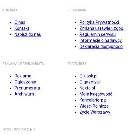
KONTAKT
REGULAMIN
O nas
Polityka Prywatności
Kontakt
Zmiana ustawień zgód
Napisz do nas
Regulamin serwisu
Informacje o nadawcy
Deklaracja dostępności
REKLAMA I PRENUMERATA
PARTNERZY
Reklama
E-kiosk.pl
Ogłoszenia
E-gazety.pl
Prenumerata
Nexto.pl
Archiwum
Mała księgowość
Kancelarierp.pl
Wieści Rolnicze
Życie Warszawy
NASZE WYDARZENIA