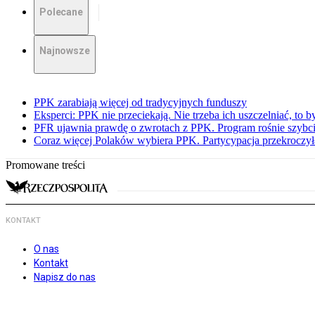
Polecane
Najnowsze
PPK zarabiają więcej od tradycyjnych funduszy
Eksperci: PPK nie przeciekają. Nie trzeba ich uszczelniać, to b
PFR ujawnia prawdę o zwrotach z PPK. Program rośnie szybci
Coraz więcej Polaków wybiera PPK. Partycypacja przekroczył
Promowane treści
KONTAKT
O nas
Kontakt
Napisz do nas