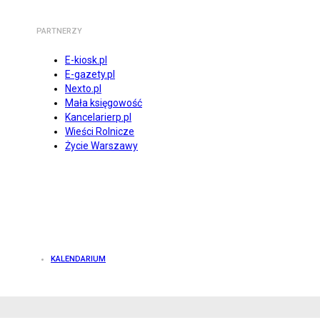
PARTNERZY
E-kiosk.pl
E-gazety.pl
Nexto.pl
Mała księgowość
Kancelarierp.pl
Wieści Rolnicze
Życie Warszawy
KALENDARIUM