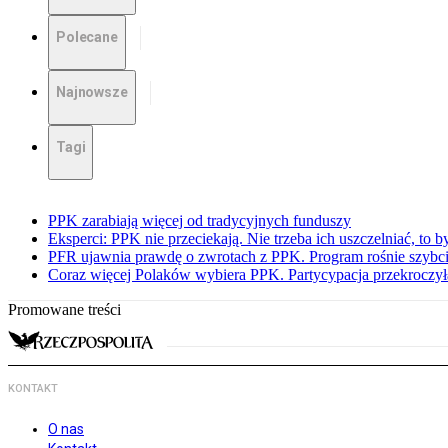
Polecane
Najnowsze
Tagi
PPK zarabiają więcej od tradycyjnych funduszy
Eksperci: PPK nie przeciekają. Nie trzeba ich uszczelniać, to b
PFR ujawnia prawdę o zwrotach z PPK. Program rośnie szybci
Coraz więcej Polaków wybiera PPK. Partycypacja przekroczył
Promowane treści
KONTAKT
O nas