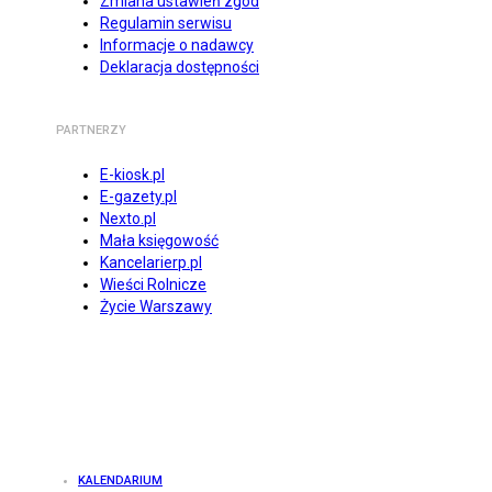
Zmiana ustawień zgód
Regulamin serwisu
Informacje o nadawcy
Deklaracja dostępności
PARTNERZY
E-kiosk.pl
E-gazety.pl
Nexto.pl
Mała księgowość
Kancelarierp.pl
Wieści Rolnicze
Życie Warszawy
KALENDARIUM