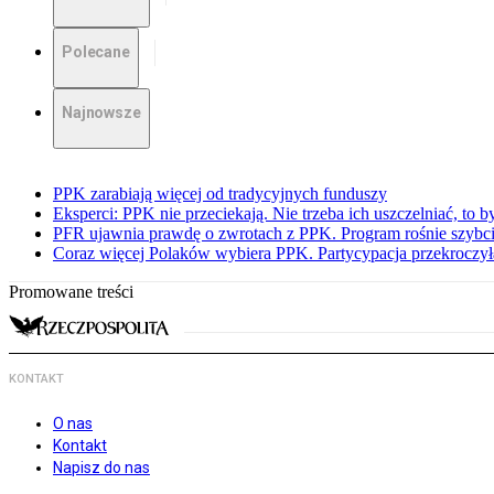
Polecane
Najnowsze
PPK zarabiają więcej od tradycyjnych funduszy
Eksperci: PPK nie przeciekają. Nie trzeba ich uszczelniać, to b
PFR ujawnia prawdę o zwrotach z PPK. Program rośnie szybci
Coraz więcej Polaków wybiera PPK. Partycypacja przekroczył
Promowane treści
KONTAKT
O nas
Kontakt
Napisz do nas