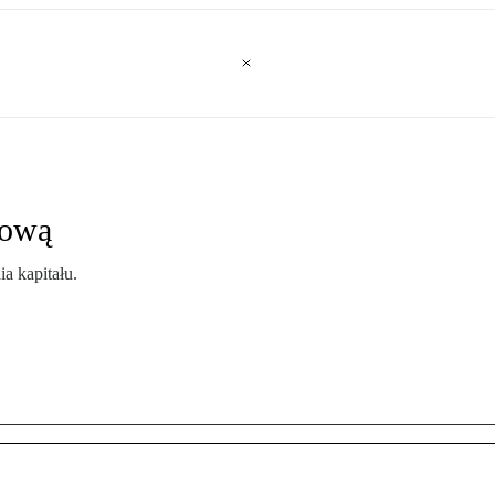
łową
a kapitału.