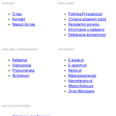
KONTAKT
REGULAMIN
O nas
Polityka Prywatności
Kontakt
Zmiana ustawień zgód
Napisz do nas
Regulamin serwisu
Informacje o nadawcy
Deklaracja dostępności
REKLAMA I PRENUMERATA
PARTNERZY
Reklama
E-kiosk.pl
Ogłoszenia
E-gazety.pl
Prenumerata
Nexto.pl
Archiwum
Mała księgowość
Kancelarierp.pl
Wieści Rolnicze
Życie Warszawy
NASZE WYDARZENIA