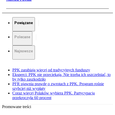
Powiązane
Polecane
Najnowsze
PPK zarabiają więcej od tradycyjnych funduszy
Eksperci: PPK nie przeciekają. Nie trzeba ich uszczelniać, to
by tylko zaszkodziło
PFR ujawnia prawdę o zwrotach z PPK. Program rośnie
szybciej niż wypłaty
Coraz więcej Polaków wybiera PPK. Partycypacja
przekroczyła 60 procent
Promowane treści