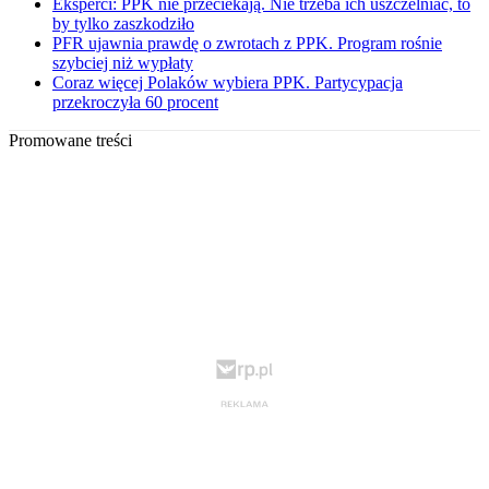
Eksperci: PPK nie przeciekają. Nie trzeba ich uszczelniać, to
by tylko zaszkodziło
PFR ujawnia prawdę o zwrotach z PPK. Program rośnie
szybciej niż wypłaty
Coraz więcej Polaków wybiera PPK. Partycypacja
przekroczyła 60 procent
Promowane treści