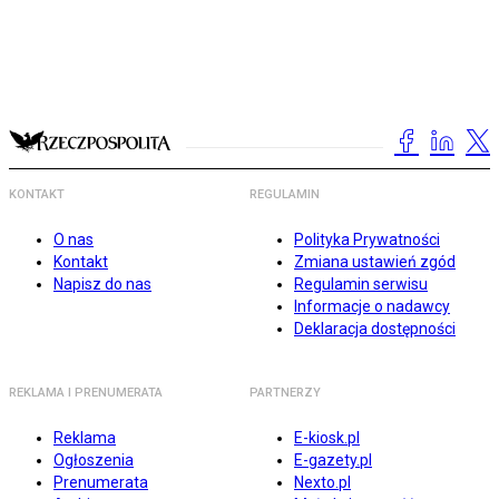
KONTAKT
REGULAMIN
O nas
Polityka Prywatności
Kontakt
Zmiana ustawień zgód
Napisz do nas
Regulamin serwisu
Informacje o nadawcy
Deklaracja dostępności
REKLAMA I PRENUMERATA
PARTNERZY
Reklama
E-kiosk.pl
Ogłoszenia
E-gazety.pl
Prenumerata
Nexto.pl