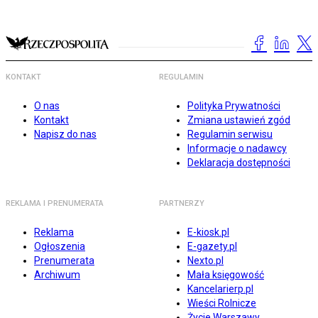
KONTAKT
REGULAMIN
O nas
Polityka Prywatności
Kontakt
Zmiana ustawień zgód
Napisz do nas
Regulamin serwisu
Informacje o nadawcy
Deklaracja dostępności
REKLAMA I PRENUMERATA
PARTNERZY
Reklama
E-kiosk.pl
Ogłoszenia
E-gazety.pl
Prenumerata
Nexto.pl
Archiwum
Mała księgowość
Kancelarierp.pl
Wieści Rolnicze
Życie Warszawy