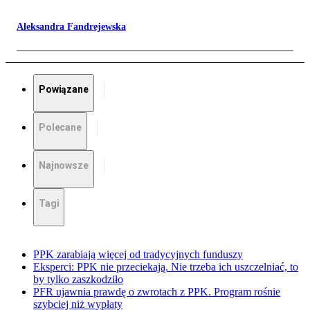
Aleksandra Fandrejewska
Powiązane
Polecane
Najnowsze
Tagi
PPK zarabiają więcej od tradycyjnych funduszy
Eksperci: PPK nie przeciekają. Nie trzeba ich uszczelniać, to
by tylko zaszkodziło
PFR ujawnia prawdę o zwrotach z PPK. Program rośnie
szybciej niż wypłaty