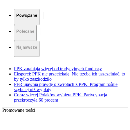
Powiązane
Polecane
Najnowsze
PPK zarabiają więcej od tradycyjnych funduszy
Eksperci: PPK nie przeciekają. Nie trzeba ich uszczelniać, to
by tylko zaszkodziło
PFR ujawnia prawdę o zwrotach z PPK. Program rośnie
szybciej niż wypłaty
Coraz więcej Polaków wybiera PPK. Partycypacja
przekroczyła 60 procent
Promowane treści