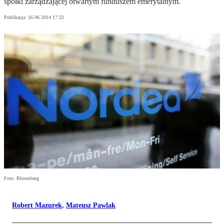
spółki zarządzającej otwartym funduszem emerytalnym.
Publikacja:
16.06.2014 17:32
Foto: Bloomberg
Robert Mazurek
,
Mateusz Pawlak