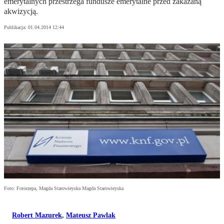
emerytalnych przestrzega fundusze emerytalne przed zakazaną
akwizycją.
Publikacja:
01.04.2014 12:44
Foto: Fotorzepa, Magda Starowieyska Magda Starowieyska
Robert Mazurek
,
Mateusz Pawlak