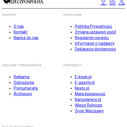
KONTAKT
REGULAMIN
O nas
Polityka Prywatności
Kontakt
Zmiana ustawień zgód
Napisz do nas
Regulamin serwisu
Informacje o nadawcy
Deklaracja dostępności
REKLAMA I PRENUMERATA
PARTNERZY
Reklama
E-kiosk.pl
Ogłoszenia
E-gazety.pl
Prenumerata
Nexto.pl
Archiwum
Mała księgowość
Kancelarierp.pl
Wieści Rolnicze
Życie Warszawy