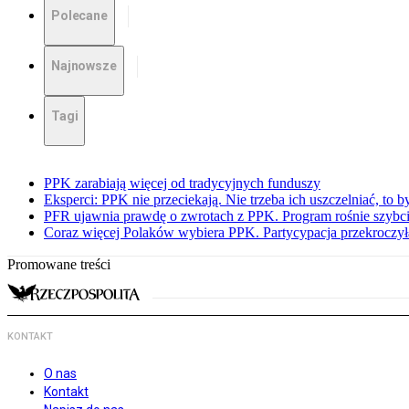
Polecane
Najnowsze
Tagi
PPK zarabiają więcej od tradycyjnych funduszy
Eksperci: PPK nie przeciekają. Nie trzeba ich uszczelniać, to b
PFR ujawnia prawdę o zwrotach z PPK. Program rośnie szybci
Coraz więcej Polaków wybiera PPK. Partycypacja przekroczył
Promowane treści
KONTAKT
O nas
Kontakt