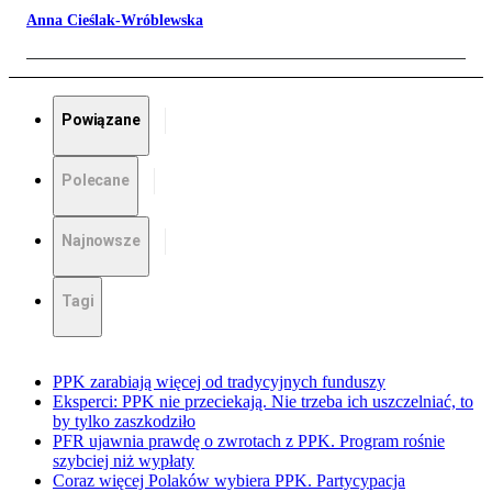
Anna Cieślak-Wróblewska
Powiązane
Polecane
Najnowsze
Tagi
PPK zarabiają więcej od tradycyjnych funduszy
Eksperci: PPK nie przeciekają. Nie trzeba ich uszczelniać, to
by tylko zaszkodziło
PFR ujawnia prawdę o zwrotach z PPK. Program rośnie
szybciej niż wypłaty
Coraz więcej Polaków wybiera PPK. Partycypacja