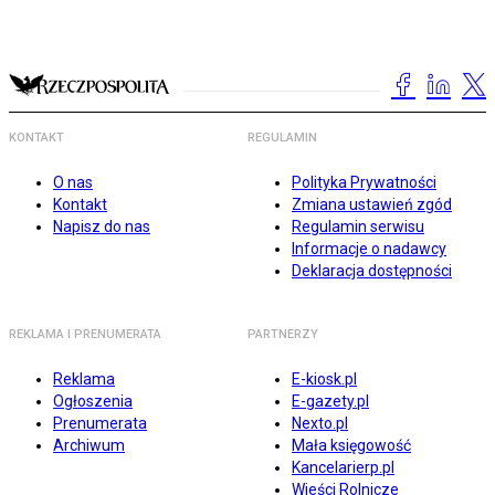
KONTAKT
REGULAMIN
O nas
Polityka Prywatności
Kontakt
Zmiana ustawień zgód
Napisz do nas
Regulamin serwisu
Informacje o nadawcy
Deklaracja dostępności
REKLAMA I PRENUMERATA
PARTNERZY
Reklama
E-kiosk.pl
Ogłoszenia
E-gazety.pl
Prenumerata
Nexto.pl
Archiwum
Mała księgowość
Kancelarierp.pl
Wieści Rolnicze