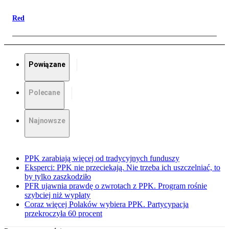
Red
Powiązane
Polecane
Najnowsze
PPK zarabiają więcej od tradycyjnych funduszy
Eksperci: PPK nie przeciekają. Nie trzeba ich uszczelniać, to
by tylko zaszkodziło
PFR ujawnia prawdę o zwrotach z PPK. Program rośnie
szybciej niż wypłaty
Coraz więcej Polaków wybiera PPK. Partycypacja
przekroczyła 60 procent