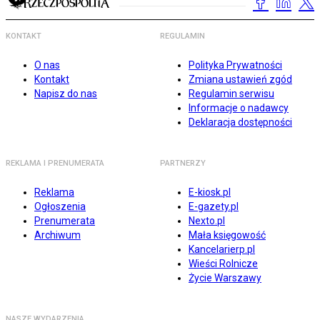
KONTAKT
REGULAMIN
O nas
Polityka Prywatności
Kontakt
Zmiana ustawień zgód
Napisz do nas
Regulamin serwisu
Informacje o nadawcy
Deklaracja dostępności
REKLAMA I PRENUMERATA
PARTNERZY
Reklama
E-kiosk.pl
Ogłoszenia
E-gazety.pl
Prenumerata
Nexto.pl
Archiwum
Mała księgowość
Kancelarierp.pl
Wieści Rolnicze
Życie Warszawy
NASZE WYDARZENIA