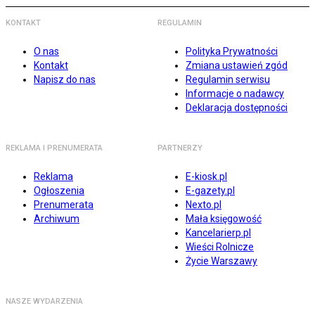
KONTAKT
REGULAMIN
O nas
Polityka Prywatności
Kontakt
Zmiana ustawień zgód
Napisz do nas
Regulamin serwisu
Informacje o nadawcy
Deklaracja dostępności
REKLAMA I PRENUMERATA
PARTNERZY
Reklama
E-kiosk.pl
Ogłoszenia
E-gazety.pl
Prenumerata
Nexto.pl
Archiwum
Mała księgowość
Kancelarierp.pl
Wieści Rolnicze
Życie Warszawy
NASZE WYDARZENIA