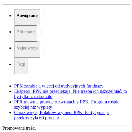
Powiązane
Polecane
Najnowsze
Tagi
PPK zarabiają więcej od tradycyjnych funduszy
Eksperci: PPK nie przeciekają. Nie trzeba ich uszczelniać, to
by tylko zaszkodziło
PFR ujawnia prawdę o zwrotach z PPK. Program rośnie
szybciej niż wypłaty
Coraz więcej Polaków wybiera PPK. Partycypacja
przekroczyła 60 procent
Promowane treści