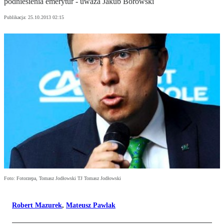
podniesienia emerytur - uważa Jakub Borowski
Publikacja:
25.10.2013 02:15
Foto: Fotorzepa, Tomasz Jodłowski TJ Tomasz Jodłowski
Robert Mazurek
,
Mateusz Pawlak