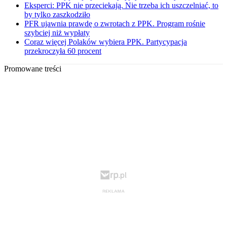
Eksperci: PPK nie przeciekają. Nie trzeba ich uszczelniać, to
by tylko zaszkodziło
PFR ujawnia prawdę o zwrotach z PPK. Program rośnie
szybciej niż wypłaty
Coraz więcej Polaków wybiera PPK. Partycypacja
przekroczyła 60 procent
Promowane treści