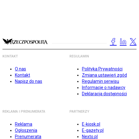
KONTAKT
REGULAMIN
O nas
Polityka Prywatności
Kontakt
Zmiana ustawień zgód
Napisz do nas
Regulamin serwisu
Informacje o nadawcy
Deklaracja dostępności
REKLAMA I PRENUMERATA
PARTNERZY
Reklama
E-kiosk.pl
Ogłoszenia
E-gazety.pl
Prenumerata
Nexto.pl