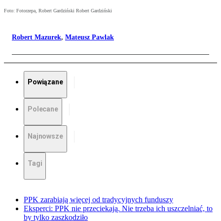
Foto: Fotorzepa, Robert Gardziński Robert Gardziński
Robert Mazurek
,
Mateusz Pawlak
Powiązane
Polecane
Najnowsze
Tagi
PPK zarabiają więcej od tradycyjnych funduszy
Eksperci: PPK nie przeciekają. Nie trzeba ich uszczelniać, to
by tylko zaszkodziło