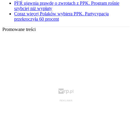
PFR ujawnia prawdę o zwrotach z PPK. Program rośnie
szybciej niż wypłaty
Coraz więcej Polaków wybiera PPK. Partycypacja
przekroczyła 60 procent
Promowane treści