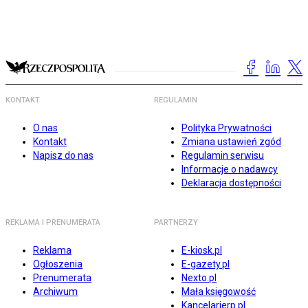
KONTAKT
REGULAMIN
O nas
Polityka Prywatności
Kontakt
Zmiana ustawień zgód
Napisz do nas
Regulamin serwisu
Informacje o nadawcy
Deklaracja dostępności
REKLAMA I PRENUMERATA
PARTNERZY
Reklama
E-kiosk.pl
Ogłoszenia
E-gazety.pl
Prenumerata
Nexto.pl
Archiwum
Mała księgowość
Kancelarierp.pl