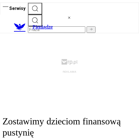
Serwisy
P
ieniądze
Zostawimy dzieciom finansową
pustynię