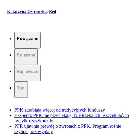
Katarzyna Ostrowska
,
Red
Powiązane
Polecane
Najnowsze
Tagi
PPK zarabiają więcej od tradycyjnych funduszy
Eksperci: PPK nie przeciekają. Nie trzeba ich uszczelniać, to
by tylko zaszkodziło
PFR ujawnia prawdę o zwrotach z PPK. Program rośnie
szybciej niż wypłaty