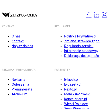
KONTAKT
REGULAMIN
O nas
Polityka Prywatności
Kontakt
Zmiana ustawień zgód
Napisz do nas
Regulamin serwisu
Informacje o nadawcy
Deklaracja dostępności
REKLAMA I PRENUMERATA
PARTNERZY
Reklama
E-kiosk.pl
Ogłoszenia
E-gazety.pl
Prenumerata
Nexto.pl
Archiwum
Mała księgowość
Kancelarierp.pl
Wieści Rolnicze
Życie Warszawy