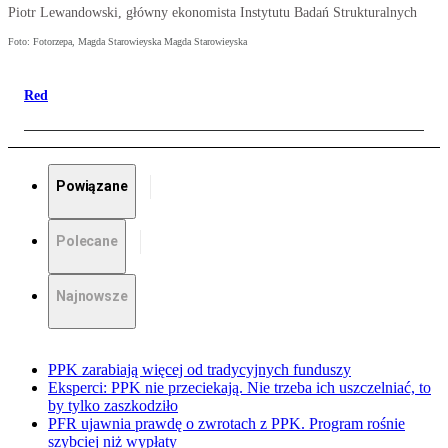
Piotr Lewandowski, główny ekonomista Instytutu Badań Strukturalnych
Foto: Fotorzepa, Magda Starowieyska Magda Starowieyska
Red
Powiązane
Polecane
Najnowsze
PPK zarabiają więcej od tradycyjnych funduszy
Eksperci: PPK nie przeciekają. Nie trzeba ich uszczelniać, to
by tylko zaszkodziło
PFR ujawnia prawdę o zwrotach z PPK. Program rośnie
szybciej niż wypłaty