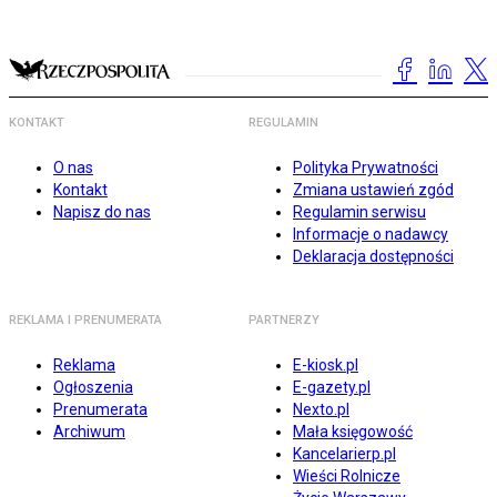
KONTAKT
REGULAMIN
O nas
Polityka Prywatności
Kontakt
Zmiana ustawień zgód
Napisz do nas
Regulamin serwisu
Informacje o nadawcy
Deklaracja dostępności
REKLAMA I PRENUMERATA
PARTNERZY
Reklama
E-kiosk.pl
Ogłoszenia
E-gazety.pl
Prenumerata
Nexto.pl
Archiwum
Mała księgowość
Kancelarierp.pl
Wieści Rolnicze