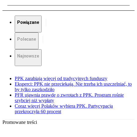
Powiązane
Polecane
Najnowsze
PPK zarabiają więcej od tradycyjnych funduszy
Eksperci: PPK nie przeciekają. Nie trzeba ich uszczelniać, to
by tylko zaszkodziło
PFR ujawnia prawdę o zwrotach z PPK. Program rośnie
szybciej niż wypłaty
Coraz więcej Polaków wybiera PPK. Partycypacja
przekroczyła 60 procent
Promowane treści