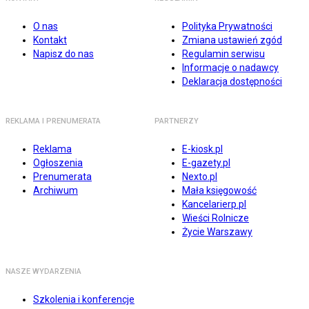
O nas
Polityka Prywatności
Kontakt
Zmiana ustawień zgód
Napisz do nas
Regulamin serwisu
Informacje o nadawcy
Deklaracja dostępności
REKLAMA I PRENUMERATA
PARTNERZY
Reklama
E-kiosk.pl
Ogłoszenia
E-gazety.pl
Prenumerata
Nexto.pl
Archiwum
Mała księgowość
Kancelarierp.pl
Wieści Rolnicze
Życie Warszawy
NASZE WYDARZENIA
Szkolenia i konferencje