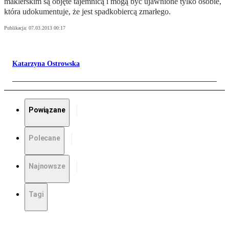
maklerskim są objęte tajemnicą i mogą być ujawnione tylko osobie,
która udokumentuje, że jest spadkobiercą zmarłego.
Publikacja:
07.03.2013 00:17
Katarzyna Ostrowska
Powiązane
Polecane
Najnowsze
Tagi