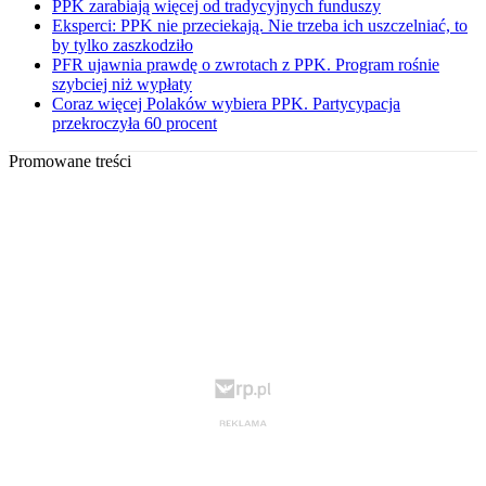
PPK zarabiają więcej od tradycyjnych funduszy
Eksperci: PPK nie przeciekają. Nie trzeba ich uszczelniać, to
by tylko zaszkodziło
PFR ujawnia prawdę o zwrotach z PPK. Program rośnie
szybciej niż wypłaty
Coraz więcej Polaków wybiera PPK. Partycypacja
przekroczyła 60 procent
Promowane treści