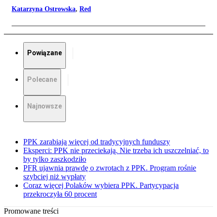
Katarzyna Ostrowska
,
Red
Powiązane
Polecane
Najnowsze
PPK zarabiają więcej od tradycyjnych funduszy
Eksperci: PPK nie przeciekają. Nie trzeba ich uszczelniać, to
by tylko zaszkodziło
PFR ujawnia prawdę o zwrotach z PPK. Program rośnie
szybciej niż wypłaty
Coraz więcej Polaków wybiera PPK. Partycypacja
przekroczyła 60 procent
Promowane treści