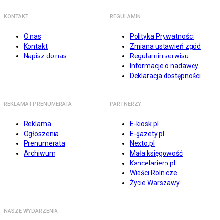
KONTAKT
REGULAMIN
O nas
Polityka Prywatności
Kontakt
Zmiana ustawień zgód
Napisz do nas
Regulamin serwisu
Informacje o nadawcy
Deklaracja dostępności
REKLAMA I PRENUMERATA
PARTNERZY
Reklama
E-kiosk.pl
Ogłoszenia
E-gazety.pl
Prenumerata
Nexto.pl
Archiwum
Mała księgowość
Kancelarierp.pl
Wieści Rolnicze
Życie Warszawy
NASZE WYDARZENIA