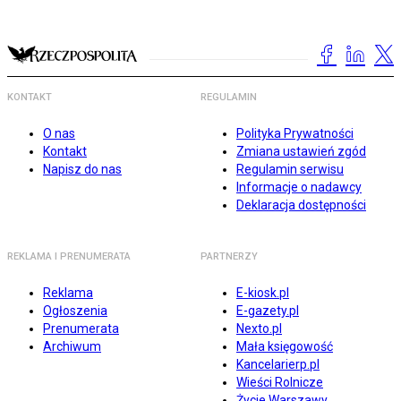
KONTAKT
REGULAMIN
O nas
Polityka Prywatności
Kontakt
Zmiana ustawień zgód
Napisz do nas
Regulamin serwisu
Informacje o nadawcy
Deklaracja dostępności
REKLAMA I PRENUMERATA
PARTNERZY
Reklama
E-kiosk.pl
Ogłoszenia
E-gazety.pl
Prenumerata
Nexto.pl
Archiwum
Mała księgowość
Kancelarierp.pl
Wieści Rolnicze
Życie Warszawy