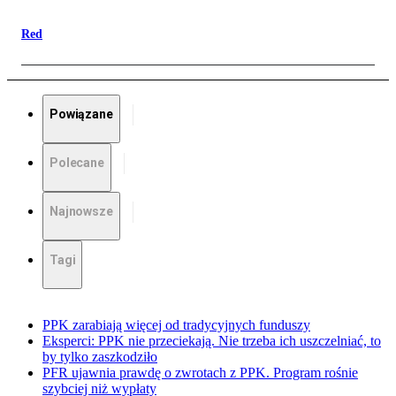
Red
Powiązane
Polecane
Najnowsze
Tagi
PPK zarabiają więcej od tradycyjnych funduszy
Eksperci: PPK nie przeciekają. Nie trzeba ich uszczelniać, to
by tylko zaszkodziło
PFR ujawnia prawdę o zwrotach z PPK. Program rośnie
szybciej niż wypłaty