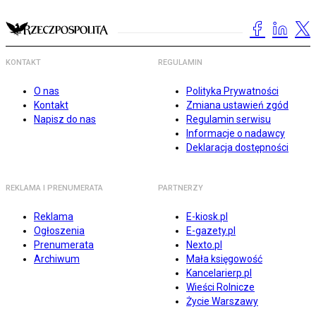
KONTAKT
REGULAMIN
O nas
Polityka Prywatności
Kontakt
Zmiana ustawień zgód
Napisz do nas
Regulamin serwisu
Informacje o nadawcy
Deklaracja dostępności
REKLAMA I PRENUMERATA
PARTNERZY
Reklama
E-kiosk.pl
Ogłoszenia
E-gazety.pl
Prenumerata
Nexto.pl
Archiwum
Mała księgowość
Kancelarierp.pl
Wieści Rolnicze
Życie Warszawy