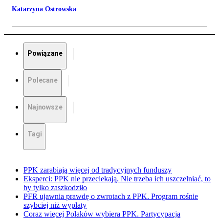
Katarzyna Ostrowska
Powiązane
Polecane
Najnowsze
Tagi
PPK zarabiają więcej od tradycyjnych funduszy
Eksperci: PPK nie przeciekają. Nie trzeba ich uszczelniać, to
by tylko zaszkodziło
PFR ujawnia prawdę o zwrotach z PPK. Program rośnie
szybciej niż wypłaty
Coraz więcej Polaków wybiera PPK. Partycypacja