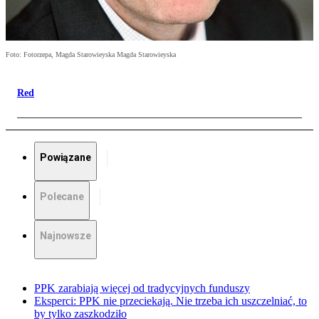
Foto: Fotorzepa, Magda Starowieyska Magda Starowieyska
Red
Powiązane
Polecane
Najnowsze
PPK zarabiają więcej od tradycyjnych funduszy
Eksperci: PPK nie przeciekają. Nie trzeba ich uszczelniać, to
by tylko zaszkodziło