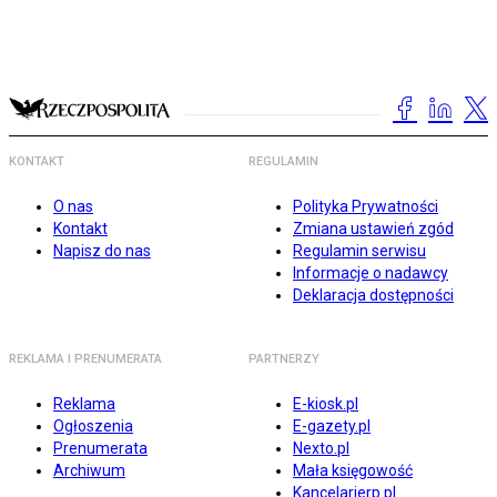
KONTAKT
REGULAMIN
O nas
Polityka Prywatności
Kontakt
Zmiana ustawień zgód
Napisz do nas
Regulamin serwisu
Informacje o nadawcy
Deklaracja dostępności
REKLAMA I PRENUMERATA
PARTNERZY
Reklama
E-kiosk.pl
Ogłoszenia
E-gazety.pl
Prenumerata
Nexto.pl
Archiwum
Mała księgowość
Kancelarierp.pl