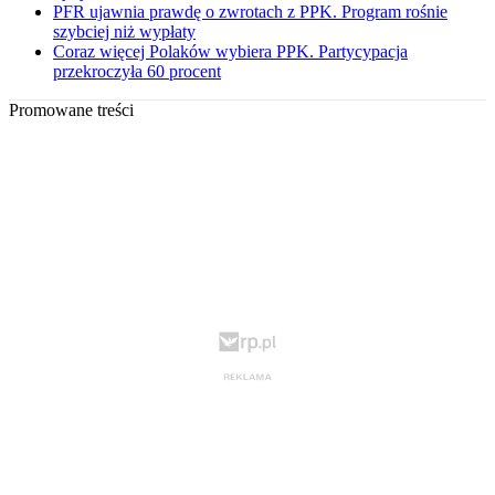
PFR ujawnia prawdę o zwrotach z PPK. Program rośnie
szybciej niż wypłaty
Coraz więcej Polaków wybiera PPK. Partycypacja
przekroczyła 60 procent
Promowane treści