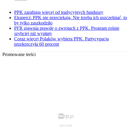
PPK zarabiają więcej od tradycyjnych funduszy
Eksperci: PPK nie przeciekają. Nie trzeba ich uszczelniać, to
by tylko zaszkodziło
PFR ujawnia prawdę o zwrotach z PPK. Program rośnie
szybciej niż wypłaty
Coraz więcej Polaków wybiera PPK. Partycypacja
przekroczyła 60 procent
Promowane treści