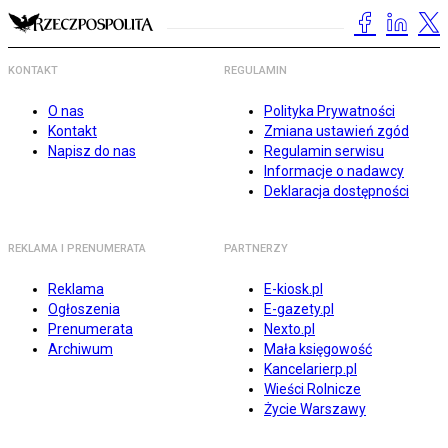
KONTAKT
REGULAMIN
O nas
Polityka Prywatności
Kontakt
Zmiana ustawień zgód
Napisz do nas
Regulamin serwisu
Informacje o nadawcy
Deklaracja dostępności
REKLAMA I PRENUMERATA
PARTNERZY
Reklama
E-kiosk.pl
Ogłoszenia
E-gazety.pl
Prenumerata
Nexto.pl
Archiwum
Mała księgowość
Kancelarierp.pl
Wieści Rolnicze
Życie Warszawy