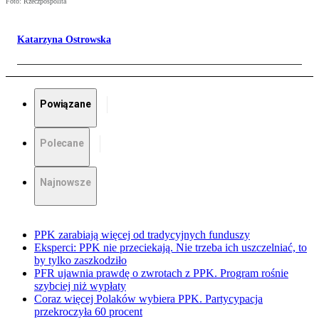
Foto: Rzeczpospolita
Katarzyna Ostrowska
Powiązane
Polecane
Najnowsze
PPK zarabiają więcej od tradycyjnych funduszy
Eksperci: PPK nie przeciekają. Nie trzeba ich uszczelniać, to
by tylko zaszkodziło
PFR ujawnia prawdę o zwrotach z PPK. Program rośnie
szybciej niż wypłaty
Coraz więcej Polaków wybiera PPK. Partycypacja
przekroczyła 60 procent