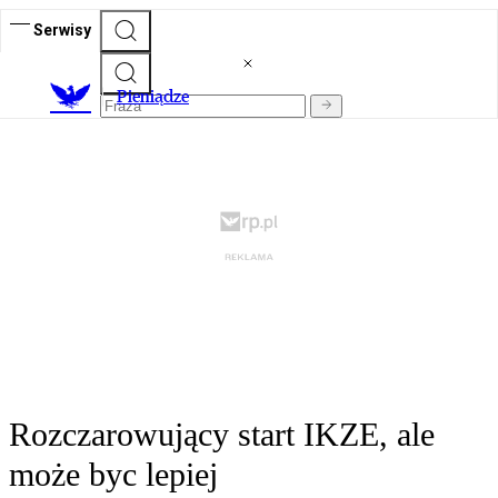
Serwisy
P
ieniądze
Rozczarowujący start IKZE, ale
może byc lepiej