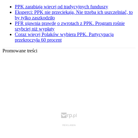
PPK zarabiają więcej od tradycyjnych funduszy
Eksperci: PPK nie przeciekają. Nie trzeba ich uszczelniać, to
by tylko zaszkodziło
PFR ujawnia prawdę o zwrotach z PPK. Program rośnie
szybciej niż wypłaty
Coraz więcej Polaków wybiera PPK. Partycypacja
przekroczyła 60 procent
Promowane treści