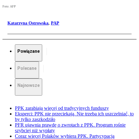
Foto: AFP
Katarzyna Ostrowska
,
PAP
Powiązane
Polecane
Najnowsze
PPK zarabiają więcej od tradycyjnych funduszy
Eksperci: PPK nie przeciekają. Nie trzeba ich uszczelniać, to
by tylko zaszkodziło
PFR ujawnia prawdę o zwrotach z PPK. Program rośnie
szybciej niż wypłaty
Coraz więcej Polaków wybiera PPK. Partycypacja