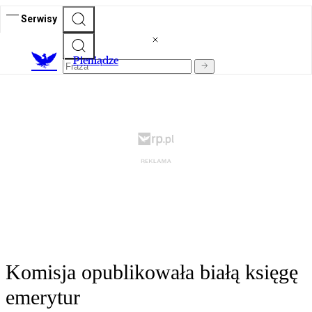
Serwisy
P
ieniądze
Komisja opublikowała białą księgę
emerytur