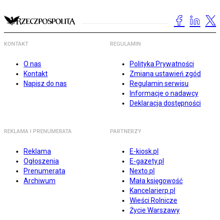
KONTAKT
REGULAMIN
O nas
Polityka Prywatności
Kontakt
Zmiana ustawień zgód
Napisz do nas
Regulamin serwisu
Informacje o nadawcy
Deklaracja dostępności
REKLAMA I PRENUMERATA
PARTNERZY
Reklama
E-kiosk.pl
Ogłoszenia
E-gazety.pl
Prenumerata
Nexto.pl
Archiwum
Mała księgowość
Kancelarierp.pl
Wieści Rolnicze
Życie Warszawy