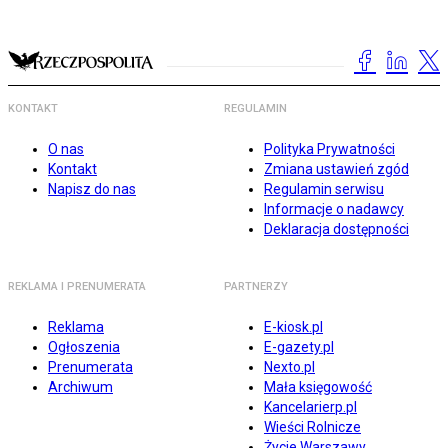
KONTAKT
REGULAMIN
O nas
Polityka Prywatności
Kontakt
Zmiana ustawień zgód
Napisz do nas
Regulamin serwisu
Informacje o nadawcy
Deklaracja dostępności
REKLAMA I PRENUMERATA
PARTNERZY
Reklama
E-kiosk.pl
Ogłoszenia
E-gazety.pl
Prenumerata
Nexto.pl
Archiwum
Mała księgowość
Kancelarierp.pl
Wieści Rolnicze
Życie Warszawy