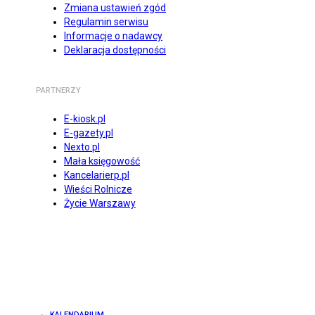
Zmiana ustawień zgód
Regulamin serwisu
Informacje o nadawcy
Deklaracja dostępności
PARTNERZY
E-kiosk.pl
E-gazety.pl
Nexto.pl
Mała księgowość
Kancelarierp.pl
Wieści Rolnicze
Życie Warszawy
KALENDARIUM