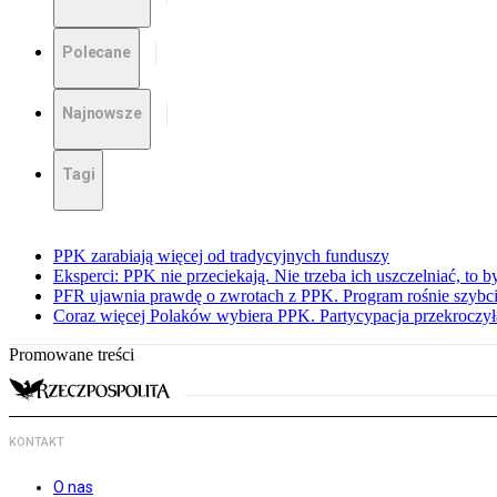
Polecane
Najnowsze
Tagi
PPK zarabiają więcej od tradycyjnych funduszy
Eksperci: PPK nie przeciekają. Nie trzeba ich uszczelniać, to b
PFR ujawnia prawdę o zwrotach z PPK. Program rośnie szybci
Coraz więcej Polaków wybiera PPK. Partycypacja przekroczył
Promowane treści
KONTAKT
O nas