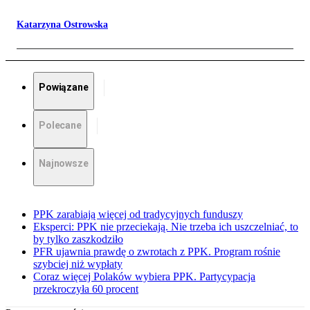
Katarzyna Ostrowska
Powiązane
Polecane
Najnowsze
PPK zarabiają więcej od tradycyjnych funduszy
Eksperci: PPK nie przeciekają. Nie trzeba ich uszczelniać, to
by tylko zaszkodziło
PFR ujawnia prawdę o zwrotach z PPK. Program rośnie
szybciej niż wypłaty
Coraz więcej Polaków wybiera PPK. Partycypacja
przekroczyła 60 procent