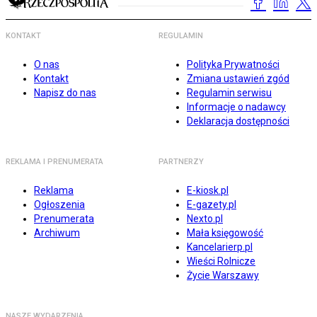
KONTAKT
REGULAMIN
O nas
Polityka Prywatności
Kontakt
Zmiana ustawień zgód
Napisz do nas
Regulamin serwisu
Informacje o nadawcy
Deklaracja dostępności
REKLAMA I PRENUMERATA
PARTNERZY
Reklama
E-kiosk.pl
Ogłoszenia
E-gazety.pl
Prenumerata
Nexto.pl
Archiwum
Mała księgowość
Kancelarierp.pl
Wieści Rolnicze
Życie Warszawy
NASZE WYDARZENIA