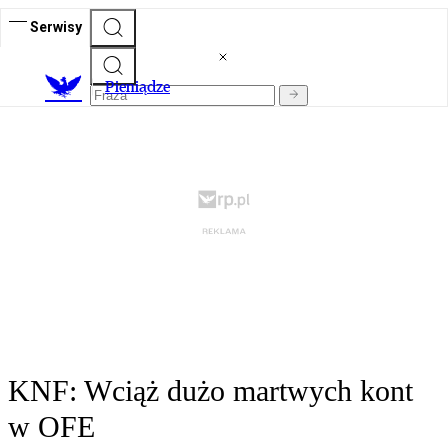
Serwisy
P
ieniądze
KNF: Wciąż dużo martwych kont
w OFE