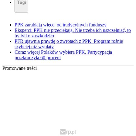
Tagi
PPK zarabiają więcej od tradycyjnych funduszy
Eksperci: PPK nie przeciekają. Nie trzeba ich uszczelniać, to
by tylko zaszkodziło
PFR ujawnia prawdę o zwrotach z PPK. Program rośnie
szybciej niż wypłaty
Coraz więcej Polaków wybiera PPK. Partycypacja
przekroczyła 60 procent
Promowane treści