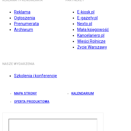
REKLAMA I PRENUMERATA
PARTNERZY
Reklama
E-kiosk.pl
Ogłoszenia
E-gazety.pl
Prenumerata
Nexto.pl
Archiwum
Mała księgowość
Kancelarierp.pl
Wieści Rolnicze
Życie Warszawy
NASZE WYDARZENIA
Szkolenia i konferencje
MAPA STRONY
KALENDARIUM
OFERTA PRODUKTOWA