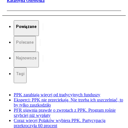
Katarzyna Ostrowska
Powiązane
Polecane
Najnowsze
Tagi
PPK zarabiają więcej od tradycyjnych funduszy
Eksperci: PPK nie przeciekają. Nie trzeba ich uszczelniać, to
by tylko zaszkodziło
PFR ujawnia prawdę o zwrotach z PPK. Program rośnie
szybciej niż wypłaty
Coraz więcej Polaków wybiera PPK. Partycypacja
przekroczyła 60 procent