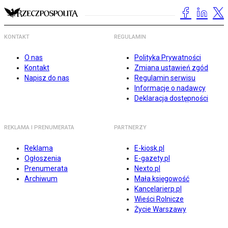
KONTAKT
REGULAMIN
O nas
Polityka Prywatności
Kontakt
Zmiana ustawień zgód
Napisz do nas
Regulamin serwisu
Informacje o nadawcy
Deklaracja dostępności
REKLAMA I PRENUMERATA
PARTNERZY
Reklama
E-kiosk.pl
Ogłoszenia
E-gazety.pl
Prenumerata
Nexto.pl
Archiwum
Mała księgowość
Kancelarierp.pl
Wieści Rolnicze
Życie Warszawy