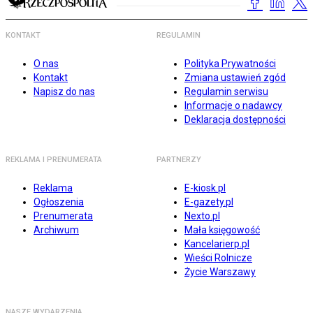
KONTAKT
REGULAMIN
O nas
Polityka Prywatności
Kontakt
Zmiana ustawień zgód
Napisz do nas
Regulamin serwisu
Informacje o nadawcy
Deklaracja dostępności
REKLAMA I PRENUMERATA
PARTNERZY
Reklama
E-kiosk.pl
Ogłoszenia
E-gazety.pl
Prenumerata
Nexto.pl
Archiwum
Mała księgowość
Kancelarierp.pl
Wieści Rolnicze
Życie Warszawy
NASZE WYDARZENIA