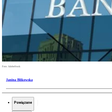
Foto: AdobeStock
Janina Blikowska
Powiązane