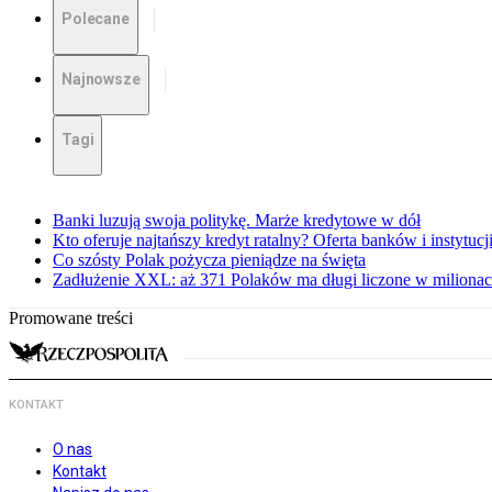
Polecane
Najnowsze
Tagi
Banki luzują swoja politykę. Marże kredytowe w dół
Kto oferuje najtańszy kredyt ratalny? Oferta banków i instytu
Co szósty Polak pożycza pieniądze na święta
Zadłużenie XXL: aż 371 Polaków ma długi liczone w miliona
Promowane treści
KONTAKT
O nas
Kontakt