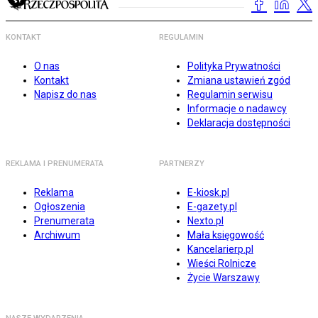
KONTAKT
REGULAMIN
O nas
Polityka Prywatności
Kontakt
Zmiana ustawień zgód
Napisz do nas
Regulamin serwisu
Informacje o nadawcy
Deklaracja dostępności
REKLAMA I PRENUMERATA
PARTNERZY
Reklama
E-kiosk.pl
Ogłoszenia
E-gazety.pl
Prenumerata
Nexto.pl
Archiwum
Mała księgowość
Kancelarierp.pl
Wieści Rolnicze
Życie Warszawy