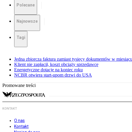
Polecane
Najnowsze
Tagi
Jedna zbiorcza faktura zamiast tysięcy dokumentów w miesiąc
Klient nie zapłacił, koszt obciąży sprzedawcę
Energetyczne dotacje na koniec roku
NCBR otwiera start-upom drzwi do USA
Promowane treści
KONTAKT
O nas
Kontakt