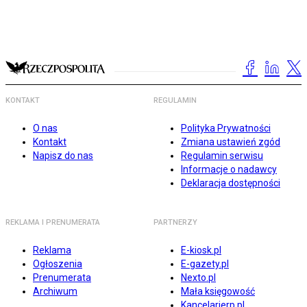
KONTAKT
REGULAMIN
O nas
Polityka Prywatności
Kontakt
Zmiana ustawień zgód
Napisz do nas
Regulamin serwisu
Informacje o nadawcy
Deklaracja dostępności
REKLAMA I PRENUMERATA
PARTNERZY
Reklama
E-kiosk.pl
Ogłoszenia
E-gazety.pl
Prenumerata
Nexto.pl
Archiwum
Mała księgowość
Kancelarierp.pl