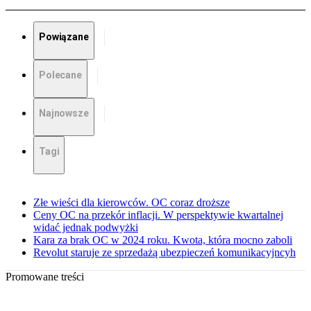
Powiązane
Polecane
Najnowsze
Tagi
Złe wieści dla kierowców. OC coraz droższe
Ceny OC na przekór inflacji. W perspektywie kwartalnej
widać jednak podwyżki
Kara za brak OC w 2024 roku. Kwota, która mocno zaboli
Revolut staruje ze sprzedażą ubezpieczeń komunikacyjncyh
Promowane treści