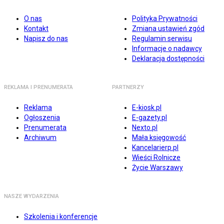
O nas
Polityka Prywatności
Kontakt
Zmiana ustawień zgód
Napisz do nas
Regulamin serwisu
Informacje o nadawcy
Deklaracja dostępności
REKLAMA I PRENUMERATA
PARTNERZY
Reklama
E-kiosk.pl
Ogłoszenia
E-gazety.pl
Prenumerata
Nexto.pl
Archiwum
Mała księgowość
Kancelarierp.pl
Wieści Rolnicze
Życie Warszawy
NASZE WYDARZENIA
Szkolenia i konferencje