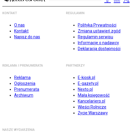
KONTAKT
REGULAMIN
O nas
Polityka Prywatności
Kontakt
Zmiana ustawień zgód
Napisz do nas
Regulamin serwisu
Informacje o nadawcy
Deklaracja dostępności
REKLAMA I PRENUMERATA
PARTNERZY
Reklama
E-kiosk.pl
Ogłoszenia
E-gazety.pl
Prenumerata
Nexto.pl
Archiwum
Mała księgowość
Kancelarierp.pl
Wieści Rolnicze
Życie Warszawy
NASZE WYDARZENIA