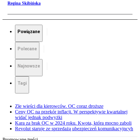
Regina Skibińska
Powiązane
Polecane
Najnowsze
Tagi
Złe wieści dla kierowców. OC coraz droższe
Ceny OC na przekór inflacji. W perspektywie kwartalnej
widać jednak podwyżki
Kara za brak OC w 2024 roku. Kwota, która mocno zaboli
Revolut staruje ze sprzedażą ubezpieczeń komunikacyjncyh
Promowane treści