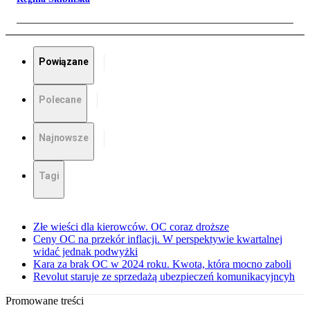
Powiązane
Polecane
Najnowsze
Tagi
Złe wieści dla kierowców. OC coraz droższe
Ceny OC na przekór inflacji. W perspektywie kwartalnej
widać jednak podwyżki
Kara za brak OC w 2024 roku. Kwota, która mocno zaboli
Revolut staruje ze sprzedażą ubezpieczeń komunikacyjncyh
Promowane treści