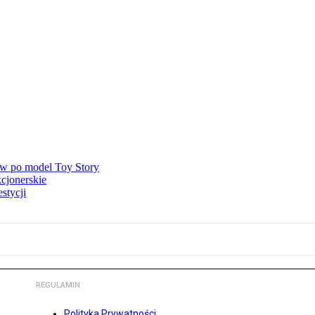
ów po model Toy Story
kcjonerskie
stycji
REGULAMIN
Polityka Prywatności