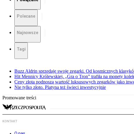
Polecane
Najnowsze
Tagi
Buzz Aldrin sprzedaje swoje zegarki. Od kosmicznych klasyk
Hit Mennicy Królewskiej. „Gra o Tron” trafiła na monety kole
Ceny złota podnoszą wartość luksusowych zegarków jako inwe
Nie tylko złoto. Platyna też świeci inwestycyjnie
Promowane treści
KONTAKT
O nas