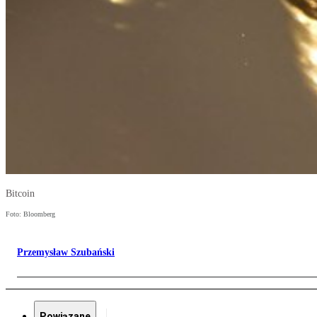
Bitcoin
Foto: Bloomberg
Przemysław Szubański
Powiązane