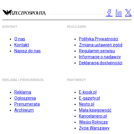
KONTAKT
REGULAMIN
O nas
Polityka Prywatności
Kontakt
Zmiana ustawień zgód
Napisz do nas
Regulamin serwisu
Informacje o nadawcy
Deklaracja dostępności
REKLAMA I PRENUMERATA
PARTNERZY
Reklama
E-kiosk.pl
Ogłoszenia
E-gazety.pl
Prenumerata
Nexto.pl
Archiwum
Mała księgowość
Kancelarierp.pl
Wieści Rolnicze
Życie Warszawy