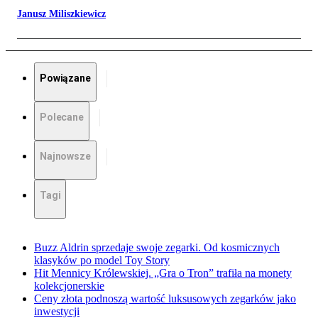
Janusz Miliszkiewicz
Powiązane
Polecane
Najnowsze
Tagi
Buzz Aldrin sprzedaje swoje zegarki. Od kosmicznych
klasyków po model Toy Story
Hit Mennicy Królewskiej. „Gra o Tron” trafiła na monety
kolekcjonerskie
Ceny złota podnoszą wartość luksusowych zegarków jako
inwestycji