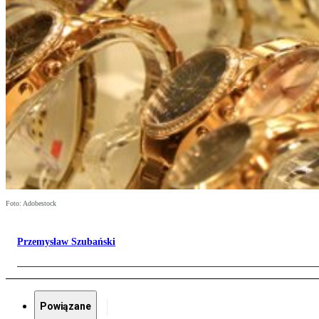
Foto: Adobestock
Przemysław Szubański
Powiązane