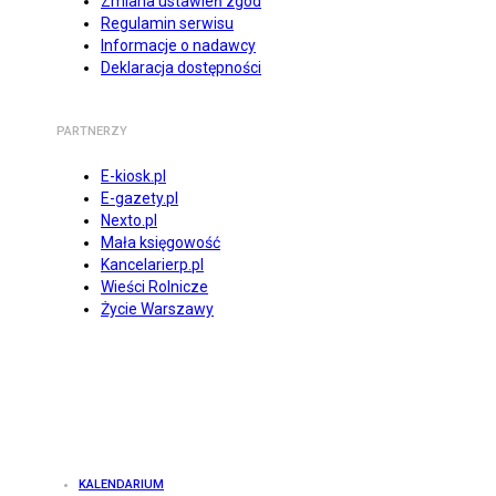
Zmiana ustawień zgód
Regulamin serwisu
Informacje o nadawcy
Deklaracja dostępności
PARTNERZY
E-kiosk.pl
E-gazety.pl
Nexto.pl
Mała księgowość
Kancelarierp.pl
Wieści Rolnicze
Życie Warszawy
KALENDARIUM