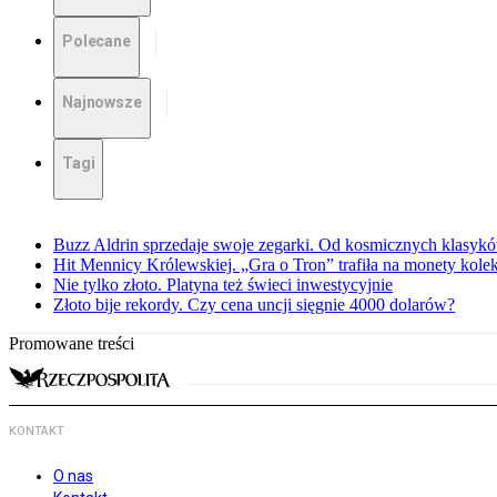
Polecane
Najnowsze
Tagi
Buzz Aldrin sprzedaje swoje zegarki. Od kosmicznych klasyk
Hit Mennicy Królewskiej. „Gra o Tron” trafiła na monety kole
Nie tylko złoto. Platyna też świeci inwestycyjnie
Złoto bije rekordy. Czy cena uncji sięgnie 4000 dolarów?
Promowane treści
KONTAKT
O nas