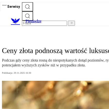
Serwisy
P
ieniądze
Ceny złota podnoszą wartość luksus
Podczas gdy ceny złota rosną do niespotykanych dotąd poziomów, r
potencjałem wyższych zysków niż w przypadku złota.
Publikacja:
29.11.2025 16:30